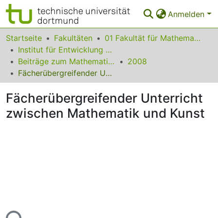
Anmelden
Bereiche & Sammlungen
Startseite
Fakultäten
01 Fakultät für Mathematik
Institut für Entwicklung und Erforschung des Mathematikunterrichts
Das gesamte Repositorium
Beiträge zum Mathematikunterricht
2008
Fächerübergreifender Unterricht zwischen Mathematik und Kunst
Statistiken
Fächerübergreifender Unterricht
FAQ
zwischen Mathematik und Kunst
Leitlinien
Zurück zur Startseite