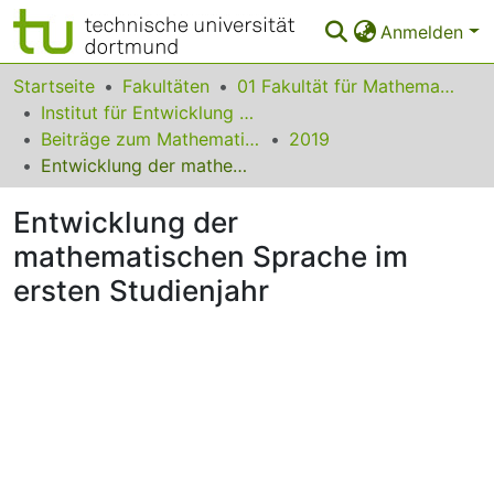
Anmelden
Bereiche & Sammlungen
Startseite
Fakultäten
01 Fakultät für Mathematik
Institut für Entwicklung und Erforschung des Mathematikunterrichts
Das gesamte Repositorium
Beiträge zum Mathematikunterricht
2019
Entwicklung der mathematischen Sprache im ersten Studienjahr
Statistiken
Entwicklung der
FAQ
mathematischen Sprache im
Leitlinien
ersten Studienjahr
Zurück zur Startseite