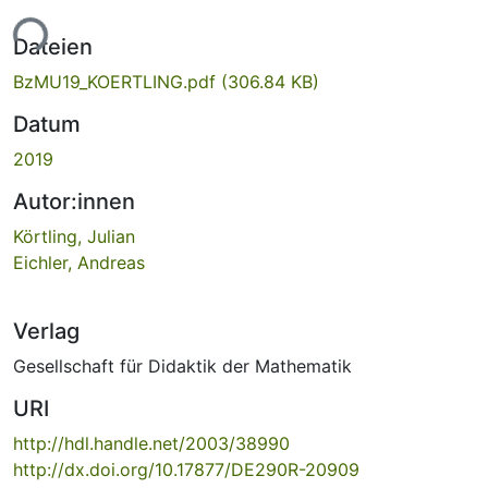
ade...
Dateien
BzMU19_KOERTLING.pdf
(306.84 KB)
Datum
2019
Autor:innen
Körtling, Julian
Eichler, Andreas
Verlag
Gesellschaft für Didaktik der Mathematik
URI
http://hdl.handle.net/2003/38990
http://dx.doi.org/10.17877/DE290R-20909