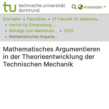
Anmelden
Bereiche & Sammlungen
Startseite
Fakultäten
01 Fakultät für Mathematik
Institut für Entwicklung und Erforschung des Mathematikunterrichts
Das gesamte Repositorium
Beiträge zum Mathematikunterricht
2020
Mathematisches Argumentieren in der Theorieentwicklung der Technischen Mechanik
Statistiken
Mathematisches Argumentieren
FAQ
in der Theorieentwicklung der
Leitlinien
Technischen Mechanik
Zurück zur Startseite