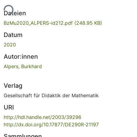
ade...
Dateien
BzMu2020_ALPERS-id212.pdf
(248.95 KB)
Datum
2020
Autor:innen
Alpers, Burkhard
Verlag
Gesellschaft für Didaktik der Mathematik
URI
http://hdl.handle.net/2003/39296
http://dx.doi.org/10.17877/DE290R-21197
Sammlungen