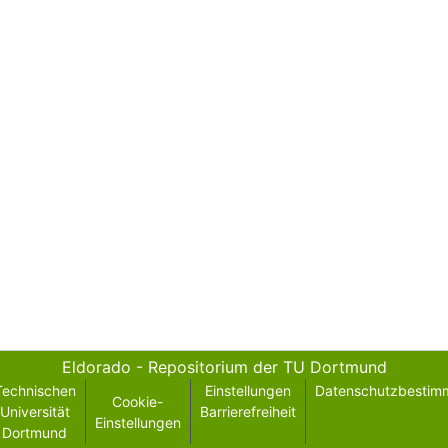
Eldorado - Repositorium der TU Dortmund
Technischen
Einstellungen
Datenschutzbestim
Cookie-
Universität
Barrierefreiheit
Einstellungen
Dortmund