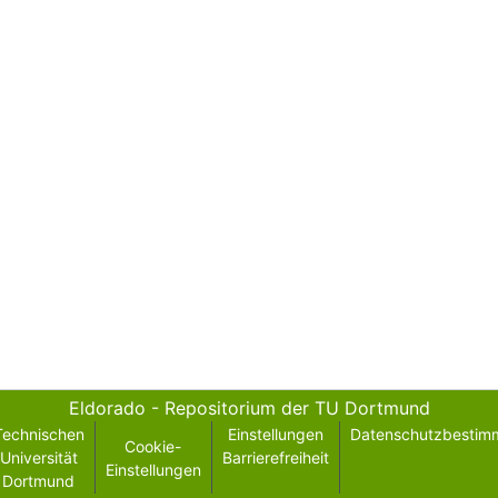
Eldorado - Repositorium der TU Dortmund
Technischen
Einstellungen
Datenschutzbestim
Cookie-
Universität
Barrierefreiheit
Einstellungen
Dortmund