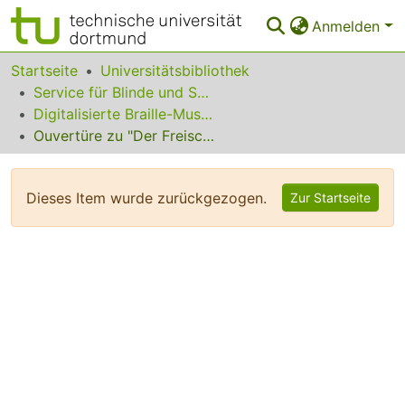
Anmelden
Bereiche & Sammlungen
Startseite
Universitätsbibliothek
Service für Blinde und Sehbehinderte
Das gesamte Repositorium
Digitalisierte Braille-Musik-Matrizen des VzfB
Ouvertüre zu "Der Freischütz"
Statistiken
FAQ
Dieses Item wurde zurückgezogen.
Zur Startseite
Leitlinien
Zurück zur Startseite