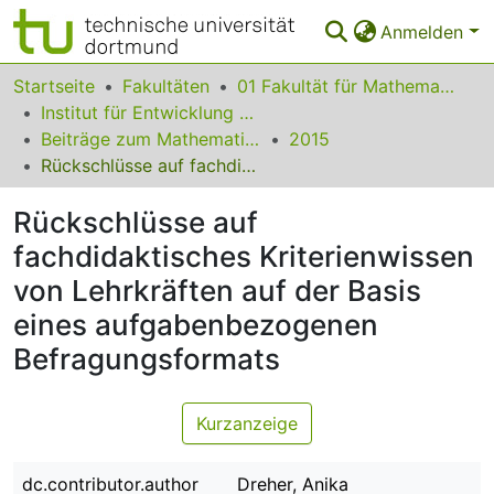
Anmelden
Bereiche & Sammlungen
Startseite
Fakultäten
01 Fakultät für Mathematik
Institut für Entwicklung und Erforschung des Mathematikunterrichts
Das gesamte Repositorium
Beiträge zum Mathematikunterricht
2015
Rückschlüsse auf fachdidaktisches Kriterienwissen von Lehrkräften auf der Basis eines aufgabenbezogenen Befragungsformats
Statistiken
Rückschlüsse auf
FAQ
fachdidaktisches Kriterienwissen
Leitlinien
von Lehrkräften auf der Basis
Zurück zur Startseite
eines aufgabenbezogenen
Befragungsformats
Kurzanzeige
dc.contributor.author
Dreher, Anika