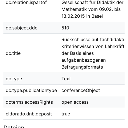
dc.relation.ispartof
Gesellschaft für Didaktik der
Mathematik vom 09.02. bis
13.02.2015 in Basel
dc.subject.ddc
510
Rückschlüsse auf fachdidaktis
Kriterienwissen von Lehrkräfte
dc.title
der Basis eines
aufgabenbezogenen
Befragungsformats
dc.type
Text
dc.type.publicationtype
conferenceObject
dcterms.accessRights
open access
eldorado.dnb.deposit
true
Dateien