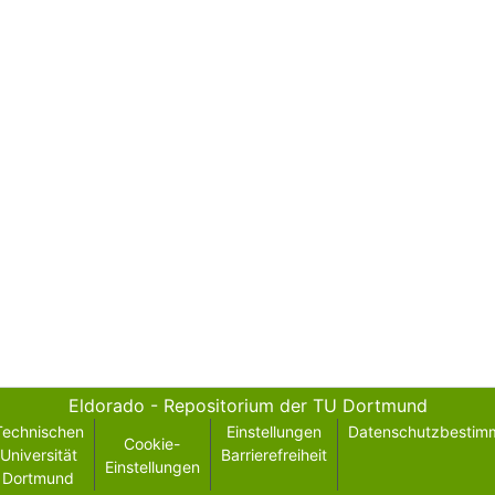
Eldorado - Repositorium der TU Dortmund
Technischen
Einstellungen
Datenschutzbestim
Cookie-
Universität
Barrierefreiheit
Einstellungen
Dortmund