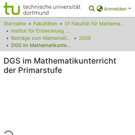
Anmelden
Bereiche & Sammlungen
Startseite
Fakultäten
01 Fakultät für Mathematik
Institut für Entwicklung und Erforschung des Mathematikunterrichts
Das gesamte Repositorium
Beiträge zum Mathematikunterricht
2008
DGS im Mathematikunterricht der Primarstufe
Statistiken
DGS im Mathematikunterricht
FAQ
der Primarstufe
Leitlinien
Zurück zur Startseite
ade...