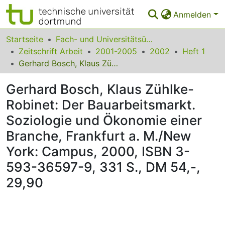
Anmelden
Bereiche & Sammlungen
Startseite
Fach- und Universitätsübergreifendes
Zeitschrift Arbeit
2001-2005
2002
Heft 1
Das gesamte Repositorium
Gerhard Bosch, Klaus Zühlke-Robinet: Der Bauarbeitsmarkt. Soziologie und Ökonomie einer Branche, Frankfurt a. M./New York: Campus, 2000, ISBN 3-593-36597-9, 331 S., DM 54,-, 29,90
Statistiken
Gerhard Bosch, Klaus Zühlke-
FAQ
Robinet: Der Bauarbeitsmarkt.
Soziologie und Ökonomie einer
Leitlinien
Branche, Frankfurt a. M./New
Zurück zur Startseite
York: Campus, 2000, ISBN 3-
593-36597-9, 331 S., DM 54,-,
29,90