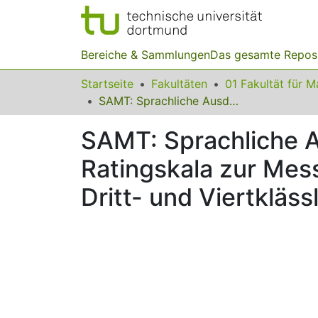
Bereiche & Sammlungen
Das gesamte Repos
Startseite
Fakultäten
SAMT: Sprachliche Ausdrucksfähigkeit in Mathematik – eine Ratingskala zur Messung der schriftsprachlichen Kompetenzen von Dritt- und Viertklässlern
SAMT: Sprachliche A
Ratingskala zur Mes
Dritt- und Viertkläss