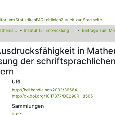
itorium
Statistiken
FAQ
Leitlinien
Zurück zur Startseite
01 Fakultät für Mathematik
Institut für Entwicklung und Erforschung des Mathematikunterrichts
usdrucksfähigkeit in Mathem
sung der schriftsprachlich
lern
URI
http://hdl.handle.net/2003/36564
http://dx.doi.org/10.17877/DE290R-18565
Sammlungen
2017