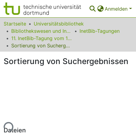
Anmelden
Bereiche & Sammlungen
Startseite
Universitätsbibliothek
Bibliothekswesen und Information
InetBib-Tagungen
Das gesamte Repositorium
11. InetBib-Tagung vom 14. bis 16. April 2010 in Rämistrasse 101, Zürich
Sortierung von Suchergebnissen
Statistiken
Sortierung von Suchergebnissen
FAQ
Leitlinien
Zurück zur Startseite
ade...
Dateien