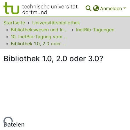
Anmelden
Bereiche & Sammlungen
Startseite
Universitätsbibliothek
Bibliothekswesen und Information
InetBib-Tagungen
Das gesamte Repositorium
10. InetBib-Tagung vom 9. bis 11. April 2008 in Würzburg
Bibliothek 1.0, 2.0 oder 3.0?
Statistiken
Bibliothek 1.0, 2.0 oder 3.0?
FAQ
Leitlinien
Zurück zur Startseite
Lade...
Dateien