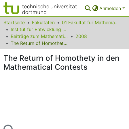
Anmelden
Bereiche & Sammlungen
Startseite
Fakultäten
01 Fakultät für Mathematik
Institut für Entwicklung und Erforschung des Mathematikunterrichts
Das gesamte Repositorium
Beiträge zum Mathematikunterricht
2008
The Return of Homothety in den Mathematical Contests
Statistiken
The Return of Homothety in den
FAQ
Mathematical Contests
Leitlinien
Zurück zur Startseite