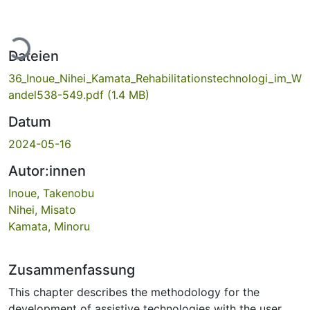
Lade...
Dateien
36_Inoue_Nihei_Kamata_Rehabilitationstechnologi_im_W
andel538-549.pdf
(1.4 MB)
Datum
2024-05-16
Autor:innen
Inoue, Takenobu
Nihei, Misato
Kamata, Minoru
Zusammenfassung
This chapter describes the methodology for the
development of assistive technologies with the user