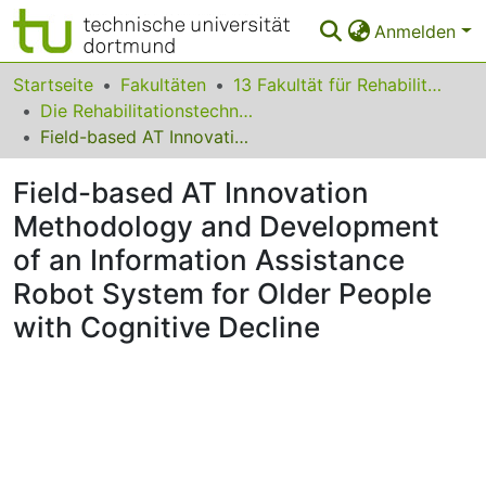
Anmelden
Bereiche & Sammlungen
Startseite
Fakultäten
13 Fakultät für Rehabilitationswissenschaften
Die Rehabilitationstechnologie im Wandel: eine Mensch-Technik-Umwelt Betrachtung
Das gesamte Repositorium
Field-based AT Innovation Methodology and Development of an Information Assistance Robot System for Older People with Cognitive Decline
Statistiken
Field-based AT Innovation
FAQ
Methodology and Development
of an Information Assistance
Leitlinien
Robot System for Older People
Zurück zur Startseite
with Cognitive Decline