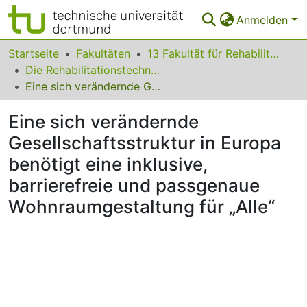
Anmelden
Bereiche & Sammlungen
Startseite
Fakultäten
13 Fakultät für Rehabilitationswissenschaften
Die Rehabilitationstechnologie im Wandel: eine Mensch-Technik-Umwelt Betrachtung
Das gesamte Repositorium
Eine sich verändernde Gesellschaftsstruktur in Europa benötigt eine inklusive, barrierefreie und passgenaue Wohnraumgestaltung für „Alle“
Statistiken
Eine sich verändernde
FAQ
Gesellschaftsstruktur in Europa
benötigt eine inklusive,
Leitlinien
barrierefreie und passgenaue
Zurück zur Startseite
Wohnraumgestaltung für „Alle“