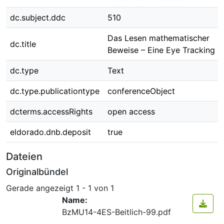
dc.subject.ddc
510
Das Lesen mathematischer
dc.title
Beweise – Eine Eye Tracking S
dc.type
Text
dc.type.publicationtype
conferenceObject
dcterms.accessRights
open access
eldorado.dnb.deposit
true
Dateien
Originalbündel
Gerade angezeigt
1 - 1 von 1
Name:
BzMU14-4ES-Beitlich-99.pdf