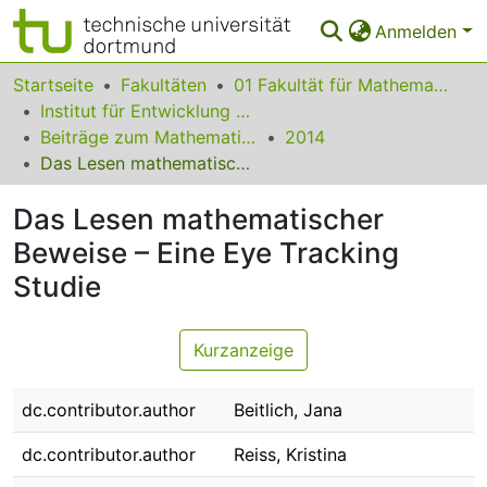
Anmelden
Bereiche & Sammlungen
Startseite
Fakultäten
01 Fakultät für Mathematik
Institut für Entwicklung und Erforschung des Mathematikunterrichts
Das gesamte Repositorium
Beiträge zum Mathematikunterricht
2014
Das Lesen mathematischer Beweise – Eine Eye Tracking Studie
Statistiken
Das Lesen mathematischer
FAQ
Beweise – Eine Eye Tracking
Leitlinien
Studie
Zurück zur Startseite
Kurzanzeige
dc.contributor.author
Beitlich, Jana
dc.contributor.author
Reiss, Kristina