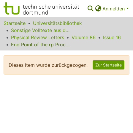
Anmelden
Bereiche & Sammlungen
Startseite
Universitätsbibliothek
Sonstige Volltexte aus dem Bibliotheksangebot
Das gesamte Repositorium
Physical Review Letters
Volume 86
Issue 16
End Point of the rp Process on Accreting Neutron Stars
Statistiken
FAQ
Dieses Item wurde zurückgezogen.
Zur Startseite
Leitlinien
Zurück zur Startseite