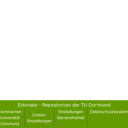
Eldorado - Repositorium der TU Dortmund
Technischen
Einstellungen
Datenschutzbestim
Cookie-
Universität
Barrierefreiheit
Einstellungen
Dortmund