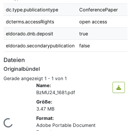
dc.type.publicationtype
ConferencePaper
dcterms.accessRights
open access
eldorado.dnb.deposit
true
eldorado.secondarypublication
false
Dateien
Originalbündel
Gerade angezeigt
1 - 1 von 1
Name:
BzMU24_1681.pdf
Größe:
3.47 MB
Format:
Lade...
Adobe Portable Document