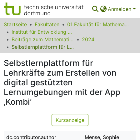
Anmelden
Bereiche & Sammlungen
Startseite
Fakultäten
01 Fakultät für Mathematik
Institut für Entwicklung und Erforschung des Mathematikunterrichts
Das gesamte Repositorium
Beiträge zum Mathematikunterricht
2024
Selbstlernplattform für Lehrkräfte zum Erstellen von digital gestützten Lernumgebungen mit der App ‚Kombi‘
Statistiken
Selbstlernplattform für
FAQ
Lehrkräfte zum Erstellen von
Leitlinien
digital gestützten
Zurück zur Startseite
Lernumgebungen mit der App
‚Kombi‘
Kurzanzeige
dc.contributor.author
Mense, Sophie