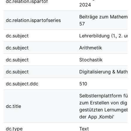
dc.relation.ispartof
2024
Beiträge zum Mathemat
dc.relation.ispartofseries
57
dc.subject
Lehrerbildung (1., 2. un
dc.subject
Arithmetik
dc.subject
Stochastik
dc.subject
Digitalisierung & Math
dc.subject.ddc
510
Selbstlernplattform für
zum Erstellen von digit
dc.title
gestützten Lernumgeb
der App ‚Kombi‘
dc.type
Text