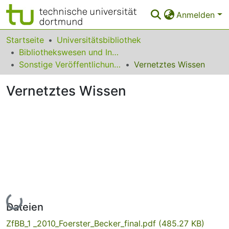
Anmelden
Bereiche & Sammlungen
Startseite
Universitätsbibliothek
Bibliothekswesen und Information
Das gesamte Repositorium
Sonstige Veröffentlichungen
Vernetztes Wissen
Statistiken
Vernetztes Wissen
FAQ
Leitlinien
Zurück zur Startseite
Lade...
Dateien
ZfBB_1 _2010_Foerster_Becker_final.pdf
(485.27 KB)