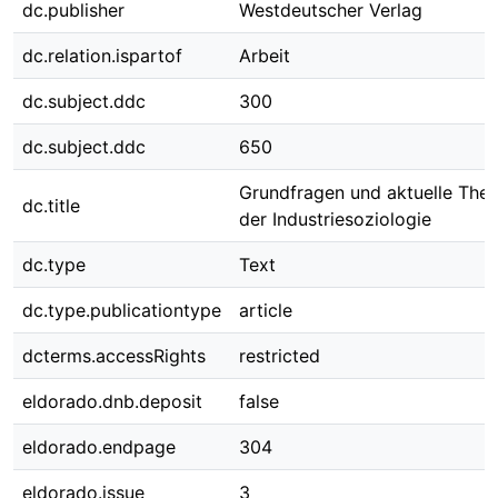
dc.publisher
Westdeutscher Verlag
dc.relation.ispartof
Arbeit
dc.subject.ddc
300
dc.subject.ddc
650
Grundfragen und aktuelle The
dc.title
der Industriesoziologie
dc.type
Text
dc.type.publicationtype
article
dcterms.accessRights
restricted
eldorado.dnb.deposit
false
eldorado.endpage
304
eldorado.issue
3