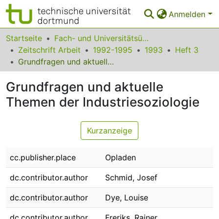
Anmelden
Bereiche & Sammlungen
Startseite
Fach- und Universitätsübergreifendes
Zeitschrift Arbeit
1992-1995
1993
Heft 3
Das gesamte Repositorium
Grundfragen und aktuelle Themen der Industriesoziologie
Statistiken
Grundfragen und aktuelle
FAQ
Themen der Industriesoziologie
Leitlinien
Kurzanzeige
Zurück zur Startseite
cc.publisher.place
Opladen
dc.contributor.author
Schmid, Josef
dc.contributor.author
Dye, Louise
dc.contributor.author
Freriks, Rainer