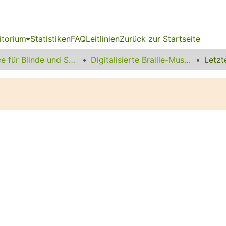
itorium
Statistiken
FAQ
Leitlinien
Zurück zur Startseite
Service für Blinde und Sehbehinderte
Digitalisierte Braille-Musik-Matrizen des VzfB
Letzt