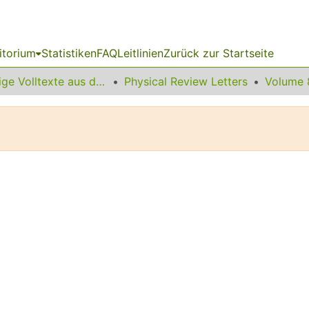
itorium
Statistiken
FAQ
Leitlinien
Zurück zur Startseite
Sonstige Volltexte aus dem Bibliotheksangebot
Physical Review Letters
Volume 