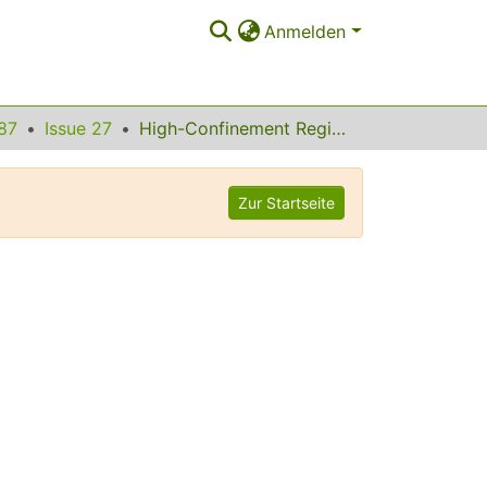
Anmelden
87
Issue 27
High-Confinement Regime at High betaN Values Due to a Changed Behavior of the Neoclassical Tearing Modes
Zur Startseite