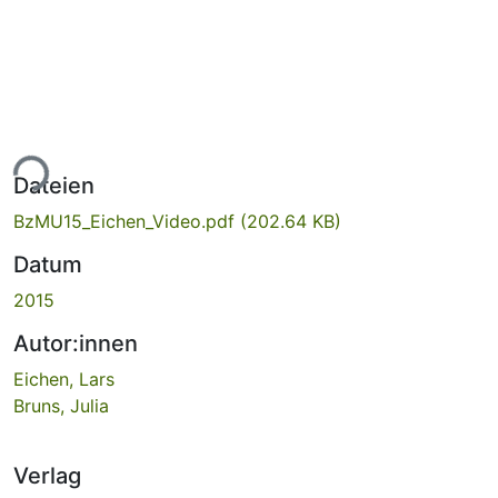
ade...
Dateien
BzMU15_Eichen_Video.pdf
(202.64 KB)
Datum
2015
Autor:innen
Eichen, Lars
Bruns, Julia
Verlag