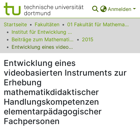
Anmelden
Bereiche & Sammlungen
Startseite
Fakultäten
01 Fakultät für Mathematik
Institut für Entwicklung und Erforschung des Mathematikunterrichts
Das gesamte Repositorium
Beiträge zum Mathematikunterricht
2015
Entwicklung eines videobasierten Instruments zur Erhebung mathematikdidaktischer Handlungskompetenzen elementarpädagogischer Fachpersonen
Statistiken
Entwicklung eines
FAQ
videobasierten Instruments zur
Leitlinien
Erhebung
Zurück zur Startseite
mathematikdidaktischer
Handlungskompetenzen
elementarpädagogischer
Fachpersonen