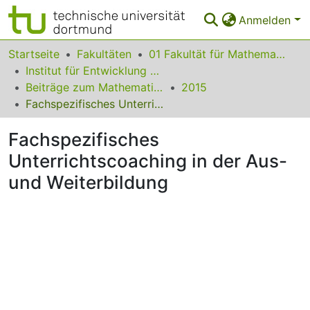
Anmelden
Bereiche & Sammlungen
Startseite
Fakultäten
01 Fakultät für Mathematik
Institut für Entwicklung und Erforschung des Mathematikunterrichts
Das gesamte Repositorium
Beiträge zum Mathematikunterricht
2015
Fachspezifisches Unterrichtscoaching in der Aus- und Weiterbildung
Statistiken
Fachspezifisches
FAQ
Unterrichtscoaching in der Aus-
Leitlinien
und Weiterbildung
Zurück zur Startseite