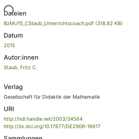
Lade...
Dateien
BzMU15_CStaub_Unterrichtscoach.pdf
(318.82 KB)
Datum
2015
Autor:innen
Staub, Fritz C.
Verlag
Gesellschaft für Didaktik der Mathematik
URI
http://hdl.handle.net/2003/34564
http://dx.doi.org/10.17877/DE290R-16617
Sammlungen