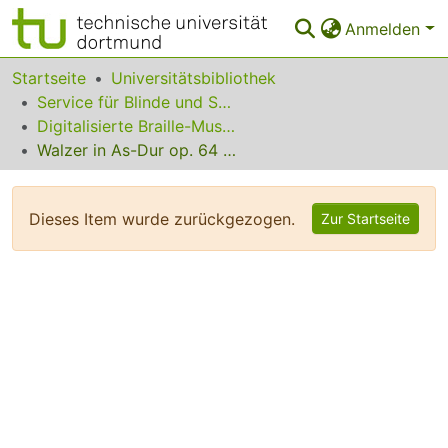
Anmelden
Bereiche & Sammlungen
Startseite
Universitätsbibliothek
Service für Blinde und Sehbehinderte
Das gesamte Repositorium
Digitalisierte Braille-Musik-Matrizen des VzfB
Walzer in As-Dur op. 64 Nr. 3
Statistiken
FAQ
Dieses Item wurde zurückgezogen.
Zur Startseite
Leitlinien
Zurück zur Startseite