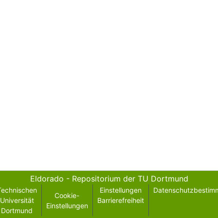
Eldorado - Repositorium der TU Dortmund
Technischen
Einstellungen
Datenschutzbestim
Cookie-
Universität
Barrierefreiheit
Einstellungen
Dortmund