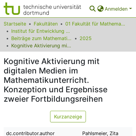
Anmelden
Bereiche & Sammlungen
Startseite
Fakultäten
01 Fakultät für Mathematik
Institut für Entwicklung und Erforschung des Mathematikunterrichts
Das gesamte Repositorium
Beiträge zum Mathematikunterricht
2025
Kognitive Aktivierung mit digitalen Medien im Mathematikunterricht. Konzeption und Ergebnisse zweier Fortbildungsreihen
Statistiken
Kognitive Aktivierung mit
FAQ
digitalen Medien im
Leitlinien
Mathematikunterricht.
Zurück zur Startseite
Konzeption und Ergebnisse
zweier Fortbildungsreihen
Kurzanzeige
dc.contributor.author
Pahlsmeier, Zita