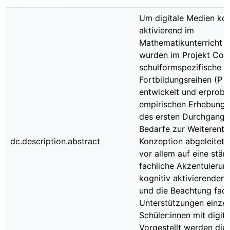
Um digitale Medien kog
aktivierend im
Mathematikunterricht e
wurden im Projekt Co
schulformspezifische
Fortbildungsreihen (P u
entwickelt und erprobt
empirischen Erhebung
des ersten Durchgang
Bedarfe zur Weiterentw
dc.description.abstract
Konzeption abgeleitet. 
vor allem auf eine stär
fachliche Akzentuierun
kognitiv aktivierende
und die Beachtung fach
Unterstützungen einzel
Schüler:innen mit digit
Vorgestellt werden die