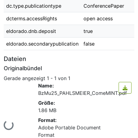
dc.type.publicationtype
ConferencePaper
dcterms.accessRights
open access
eldorado.dnb.deposit
true
eldorado.secondarypublication
false
Dateien
Originalbündel
Gerade angezeigt
1 - 1 von 1
Name:
BzMu25_PAHLSMEIER_ComeMINT.pdf
Größe:
1.86 MB
Format:
Lade...
Adobe Portable Document
Format