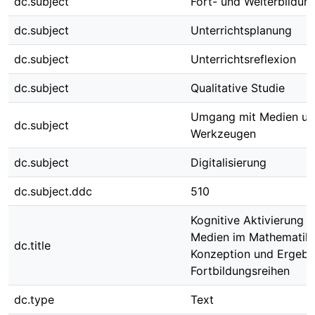
dc.subject
Fort- und Weiterbildun
dc.subject
Unterrichtsplanung
dc.subject
Unterrichtsreflexion
dc.subject
Qualitative Studie
Umgang mit Medien u
dc.subject
Werkzeugen
dc.subject
Digitalisierung
dc.subject.ddc
510
Kognitive Aktivierung m
Medien im Mathematikun
dc.title
Konzeption und Ergebn
Fortbildungsreihen
dc.type
Text