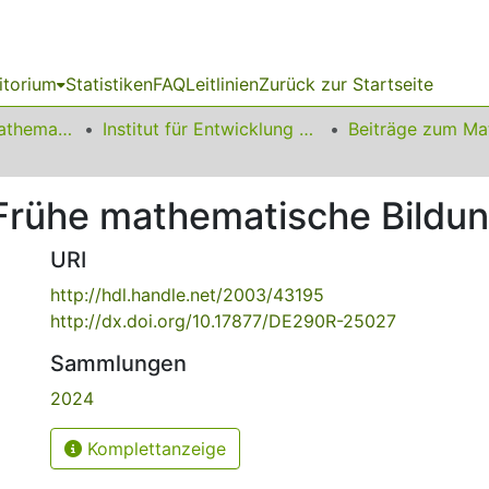
itorium
Statistiken
FAQ
Leitlinien
Zurück zur Startseite
01 Fakultät für Mathematik
Institut für Entwicklung und Erforschung des Mathematikunterrichts
Frühe mathematische Bildu
URI
http://hdl.handle.net/2003/43195
http://dx.doi.org/10.17877/DE290R-25027
Sammlungen
2024
Komplettanzeige