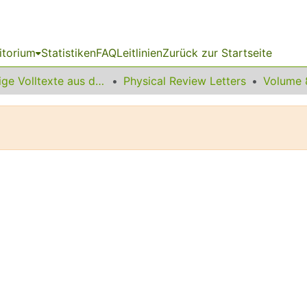
itorium
Statistiken
FAQ
Leitlinien
Zurück zur Startseite
Sonstige Volltexte aus dem Bibliotheksangebot
Physical Review Letters
Volume 