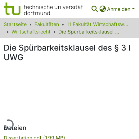
Anmelden
Bereiche & Sammlungen
Startseite
Fakultäten
11 Fakultät Wirtschaftswissenschaften
Wirtschaftsrecht
Die Spürbarkeitsklausel des § 3 I UWG
Das gesamte Repositorium
Die Spürbarkeitsklausel des § 3 I
Statistiken
UWG
FAQ
Leitlinien
Zurück zur Startseite
Lade...
Dateien
Dissertation.pdf
(1.99 MB)