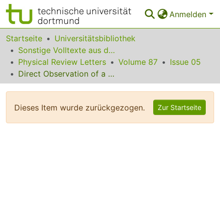
Anmelden
Bereiche & Sammlungen
Startseite
Universitätsbibliothek
Sonstige Volltexte aus dem Bibliotheksangebot
Das gesamte Repositorium
Physical Review Letters
Volume 87
Issue 05
Direct Observation of a rho Decay of the D13(1520) Baryon Resonance
Statistiken
FAQ
Dieses Item wurde zurückgezogen.
Zur Startseite
Leitlinien
Zurück zur Startseite