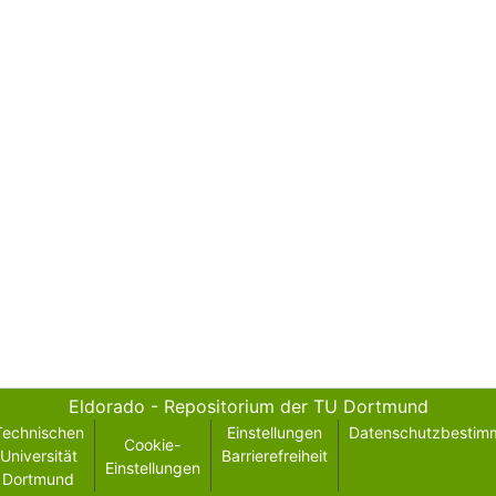
Eldorado - Repositorium der TU Dortmund
Technischen
Einstellungen
Datenschutzbestim
Cookie-
Universität
Barrierefreiheit
Einstellungen
Dortmund