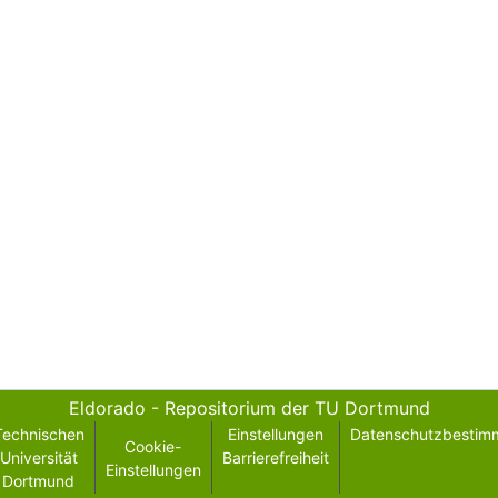
Eldorado - Repositorium der TU Dortmund
Technischen
Einstellungen
Datenschutzbestim
Cookie-
Universität
Barrierefreiheit
Einstellungen
Dortmund