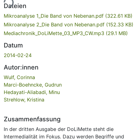
ade...
Dateien
Mikroanalyse 1_Die Band von Nebenan.pdf
(322.61 KB)
Mikroanalyse 2_Die Band von Nebenan.pdf
(152.33 KB)
Mediachronik_DoLiMette_03_MP3_CW.mp3
(29.1 MB)
Datum
2014-02-24
Autor:innen
Wulf, Corinna
Marci-Boehncke, Gudrun
Hedayati-Aliabadi, Minu
Strehlow, Kristina
Zusammenfassung
In der dritten Ausgabe der DoLiMette steht die
Intermedialität im Fokus. Dazu werden Begriffe und