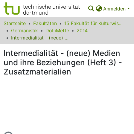
Anmelden
Bereiche & Sammlungen
Startseite
Fakultäten
15 Fakultät für Kulturwissenschaften
Germanistik
DoLiMette
2014
Das gesamte Repositorium
Intermedialität - (neue) Medien und ihre Beziehungen (Heft 3) - Zusatzmaterialien
Statistiken
Intermedialität - (neue) Medien
FAQ
und ihre Beziehungen (Heft 3) -
Zusatzmaterialien
Leitlinien
Zurück zur Startseite