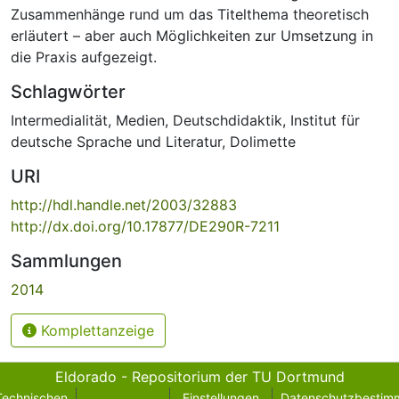
Zusammenhänge rund um das Titelthema theoretisch
erläutert – aber auch Möglichkeiten zur Umsetzung in
die Praxis aufgezeigt.
Schlagwörter
Intermedialität
,
Medien
,
Deutschdidaktik
,
Institut für
deutsche Sprache und Literatur
,
Dolimette
URI
http://hdl.handle.net/2003/32883
http://dx.doi.org/10.17877/DE290R-7211
Sammlungen
2014
Komplettanzeige
Eldorado - Repositorium der TU Dortmund
Technischen
Einstellungen
Datenschutzbestim