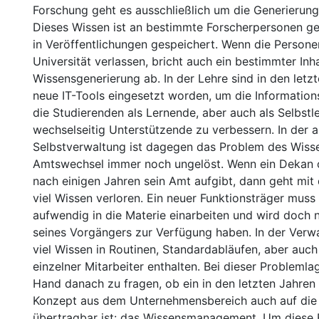
Forschung geht es ausschließlich um die Generierun
Dieses Wissen ist an bestimmte Forscherpersonen ge
in Veröffentlichungen gespeichert. Wenn die Persone
Universität verlassen, bricht auch ein bestimmter Inha
Wissensgenerierung ab. In der Lehre sind in den letzt
neue IT-Tools eingesetzt worden, um die Information
die Studierenden als Lernende, aber auch als Selbst
wechselseitig Unterstützende zu verbessern. In der
Selbstverwaltung ist dagegen das Problem des Wisse
Amtswechsel immer noch ungelöst. Wenn ein Dekan o
nach einigen Jahren sein Amt aufgibt, dann geht mit 
viel Wissen verloren. Ein neuer Funktionsträger muss 
aufwendig in die Materie einarbeiten und wird doch n
seines Vorgängers zur Verfügung haben. In der Verwa
viel Wissen in Routinen, Standardabläufen, aber auch
einzelner Mitarbeiter enthalten. Bei dieser Problemlag
Hand danach zu fragen, ob ein in den letzten Jahren
Konzept aus dem Unternehmensbereich auch auf die
übertragbar ist: das Wissensmanagement. Um diese F