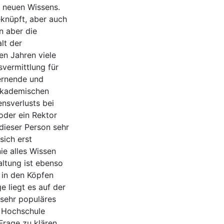
g neuen Wissens.
knüpft, aber auch
n aber die
lt der
en Jahren viele
svermittlung für
lernende und
 akademischen
nsverlusts bei
der ein Rektor
dieser Person sehr
sich erst
ie alles Wissen
ltung ist ebenso
 in den Köpfen
e liegt es auf der
 sehr populäres
 Hochschule
rage zu klären,