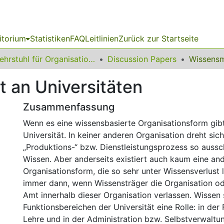
itorium
Statistiken
FAQ
Leitlinien
Zurück zur Startseite
Lehrstuhl für Organisationsforschung, Sozial- & Weiterbildungsmanagement
Discussion Papers
an Universitäten
Zusammenfassung
Wenn es eine wissensbasierte Organisationsform gibt
Universität. In keiner anderen Organisation dreht si
„Produktions-“ bzw. Dienstleistungsprozess so aussc
Wissen. Aber anderseits existiert auch kaum eine an
Organisationsform, die so sehr unter Wissensverlust l
immer dann, wenn Wissensträger die Organisation o
Amt innerhalb dieser Organisation verlassen. Wissen sp
Funktionsbereichen der Universität eine Rolle: in der 
Lehre und in der Administration bzw. Selbstverwaltun