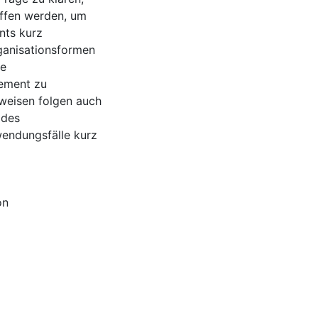
offen werden, um
nts kurz
rganisationsformen
ie
gement zu
sweisen folgen auch
 des
endungsfälle kurz
on