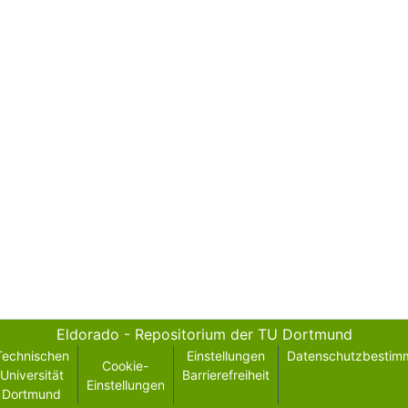
Eldorado - Repositorium der TU Dortmund
Technischen
Einstellungen
Datenschutzbestim
Cookie-
Universität
Barrierefreiheit
Einstellungen
Dortmund