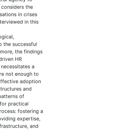
 considers the
ations in crises
erviewed in this
ogical,
o the successful
more, the findings
-driven HR
 necessitates a
are not enough to
ffective adoption
tructures and
patterns of
or practical
ocess: fostering a
oviding expertise,
frastructure, and