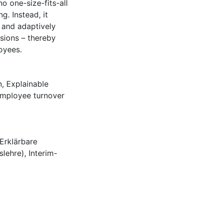
no one-size-fits-all
g. Instead, it
y and adaptively
sions – thereby
oyees.
n
,
Explainable
mployee turnover
Erklärbare
slehre)
,
Interim-