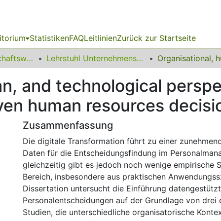
itorium
Statistiken
FAQ
Leitlinien
Zurück zur Startseite
11 Fakultät Wirtschaftswissenschaften
Lehrstuhl Unternehmensrechnung und Controlling
n, and technological perspe
iven human resources decis
Zusammenfassung
Die digitale Transformation führt zu einer zunehme
Daten für die Entscheidungsfindung im Personalma
gleichzeitig gibt es jedoch noch wenige empirische 
Bereich, insbesondere aus praktischen Anwendungss
Dissertation untersucht die Einführung datengestützt
Personalentscheidungen auf der Grundlage von drei 
Studien, die unterschiedliche organisatorische Konte