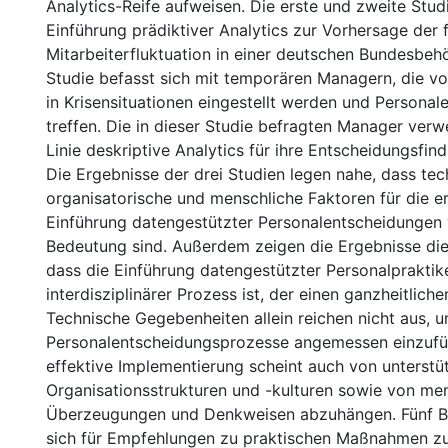
Analytics-Reife aufweisen. Die erste und zweite Stud
Einführung prädiktiver Analytics zur Vorhersage der f
Mitarbeiterfluktuation in einer deutschen Bundesbehö
Studie befasst sich mit temporären Managern, die v
in Krisensituationen eingestellt werden und Persona
treffen. Die in dieser Studie befragten Manager verw
Linie deskriptive Analytics für ihre Entscheidungsfin
Die Ergebnisse der drei Studien legen nahe, dass tec
organisatorische und menschliche Faktoren für die e
Einführung datengestützter Personalentscheidungen 
Bedeutung sind. Außerdem zeigen die Ergebnisse dies
dass die Einführung datengestützter Personalpraktik
interdisziplinärer Prozess ist, der einen ganzheitlich
Technische Gegebenheiten allein reichen nicht aus, 
Personalentscheidungsprozesse angemessen einzufü
effektive Implementierung scheint auch von unterst
Organisationsstrukturen und -kulturen sowie von me
Überzeugungen und Denkweisen abzuhängen. Fünf B
sich für Empfehlungen zu praktischen Maßnahmen zu