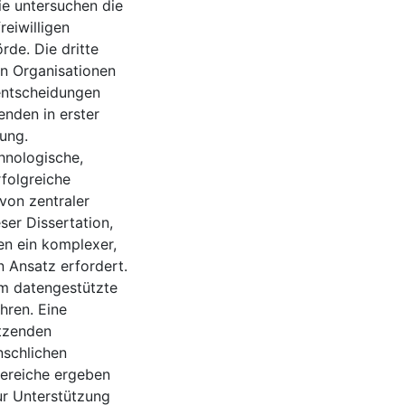
ie untersuchen die
reiwilligen
rde. Die dritte
on Organisationen
lentscheidungen
enden in erster
dung.
hnologische,
rfolgreiche
von zentraler
er Dissertation,
en ein komplexer,
en Ansatz erfordert.
um datengestützte
hren. Eine
ützenden
nschlichen
ereiche ergeben
r Unterstützung