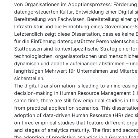
von Organisationen im Adoptionsprozess: Förderung 
datenge¬steuerten Kultur, Entwicklung einer Digitalis
Bereitstellung von Fachwissen, Bereitstellung einer g
Infrastruktur und die Einrichtung eines Governance-
Letztendlich zeigt diese Dissertation, dass es keine 
für die Einführung datengestützter Personalentschei
Stattdessen sind kontextspezifische Strategien erford
technologischen, organisatorischen und menschlich
dynamisch und adaptiv aufeinander abstimmen – und
langfristigen Mehrwert für Unternehmen und Mitarbe
sicherstellen.
The digital transformation is leading to an increasing
decision-making in Human Resource Management (HR
same time, there are still few empirical studies in this
from practical application scenarios. This dissertati
adoption of data-driven Human Resource (HR) deci
on three empirical studies that feature different orga
and stages of analytics maturity. The first and seco
the adoption of predictive analytics in a German fed