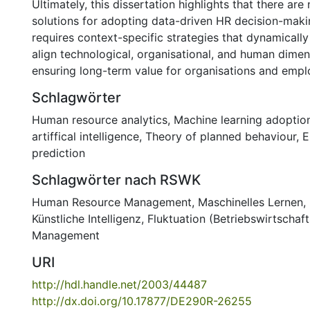
Ultimately, this dissertation highlights that there are 
solutions for adopting data-driven HR decision-makin
requires context-specific strategies that dynamicall
align technological, organisational, and human dimen
ensuring long-term value for organisations and empl
Schlagwörter
Human resource analytics
,
Machine learning adoptio
artiffical intelligence
,
Theory of planned behaviour
,
E
prediction
Schlagwörter nach RSWK
Human Resource Management
,
Maschinelles Lernen
,
Künstliche Intelligenz
,
Fluktuation (Betriebswirtschaft
Management
URI
http://hdl.handle.net/2003/44487
http://dx.doi.org/10.17877/DE290R-26255