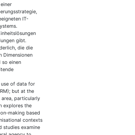
einer
ierungsstrategie,
eeigneten IT-
Systems.
Einheitslösungen
dungen gibt.
erlich, die die
en Dimensionen
 so einen
itende
 use of data for
M); but at the
 area, particularly
on explores the
sion-making based
nisational contexts
nd studies examine
eral agency to