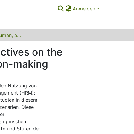
Anmelden
Organisational, human, and technological perspectives on the adoption of data-driven human resources decision-making
ctives on the
ion-making
nden Nutzung von
nagement (HRM);
Studien in diesem
zenarien. Diese
er
empirischen
xte und Stufen der