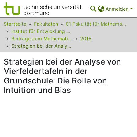
Anmelden
Bereiche & Sammlungen
Startseite
Fakultäten
01 Fakultät für Mathematik
Institut für Entwicklung und Erforschung des Mathematikunterrichts
Das gesamte Repositorium
Beiträge zum Mathematikunterricht
2016
Strategien bei der Analyse von Vierfeldertafeln in der Grundschule: Die Rolle von Intuition und Bias
Statistiken
Strategien bei der Analyse von
FAQ
Vierfeldertafeln in der
Leitlinien
Grundschule: Die Rolle von
Zurück zur Startseite
Intuition und Bias