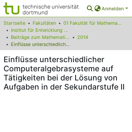
Anmelden
Bereiche & Sammlungen
Startseite
Fakultäten
01 Fakultät für Mathematik
Institut für Entwicklung und Erforschung des Mathematikunterrichts
Das gesamte Repositorium
Beiträge zum Mathematikunterricht
2014
Einflüsse unterschiedlicher Computeralgebrasysteme auf Tätigkeiten bei der Lösung von Aufgaben in der Sekundarstufe II
Statistiken
Einflüsse unterschiedlicher
FAQ
Computeralgebrasysteme auf
Leitlinien
Tätigkeiten bei der Lösung von
Zurück zur Startseite
Aufgaben in der Sekundarstufe II