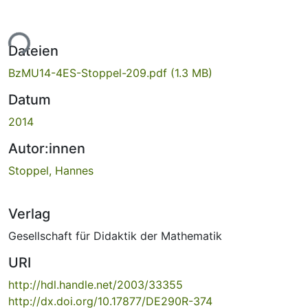
ade...
Dateien
BzMU14-4ES-Stoppel-209.pdf
(1.3 MB)
Datum
2014
Autor:innen
Stoppel, Hannes
Verlag
Gesellschaft für Didaktik der Mathematik
URI
http://hdl.handle.net/2003/33355
http://dx.doi.org/10.17877/DE290R-374