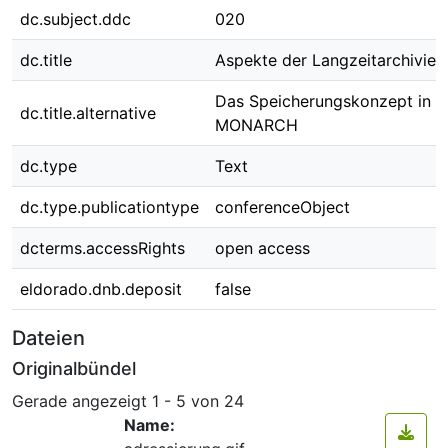
dc.subject.ddc
020
dc.title
Aspekte der Langzeitarchivier
Das Speicherungskonzept in
dc.title.alternative
MONARCH
dc.type
Text
dc.type.publicationtype
conferenceObject
dcterms.accessRights
open access
eldorado.dnb.deposit
false
Dateien
Originalbündel
Gerade angezeigt
1 - 5 von 24
Name: