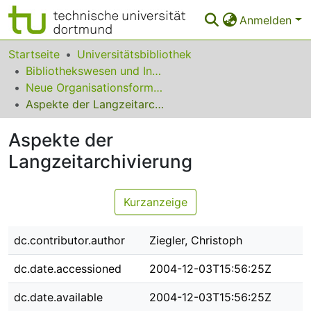
Anmelden
Bereiche & Sammlungen
Startseite
Universitätsbibliothek
Bibliothekswesen und Information
Das gesamte Repositorium
Neue Organisationsformen elektronischer Veröffentlichungen
Aspekte der Langzeitarchivierung
Statistiken
Aspekte der
FAQ
Langzeitarchivierung
Leitlinien
Zurück zur Startseite
Kurzanzeige
dc.contributor.author
Ziegler, Christoph
dc.date.accessioned
2004-12-03T15:56:25Z
dc.date.available
2004-12-03T15:56:25Z