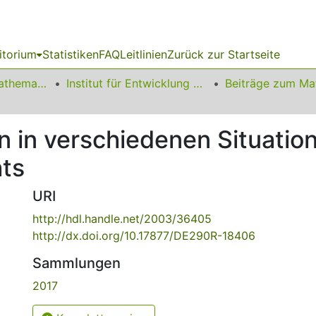
itorium
Statistiken
FAQ
Leitlinien
Zurück zur Startseite
01 Fakultät für Mathematik
Institut für Entwicklung und Erforschung des Mathematikunterrichts
n in verschiedenen Situatio
ts
URI
http://hdl.handle.net/2003/36405
http://dx.doi.org/10.17877/DE290R-18406
Sammlungen
2017