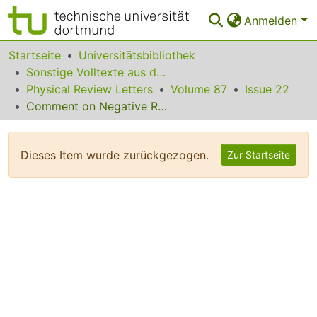
Anmelden
Bereiche & Sammlungen
Startseite
Universitätsbibliothek
Sonstige Volltexte aus dem Bibliotheksangebot
Das gesamte Repositorium
Physical Review Letters
Volume 87
Issue 22
Comment on Negative Refraction Makes a Perfect Lens
Statistiken
FAQ
Dieses Item wurde zurückgezogen.
Zur Startseite
Leitlinien
Zurück zur Startseite