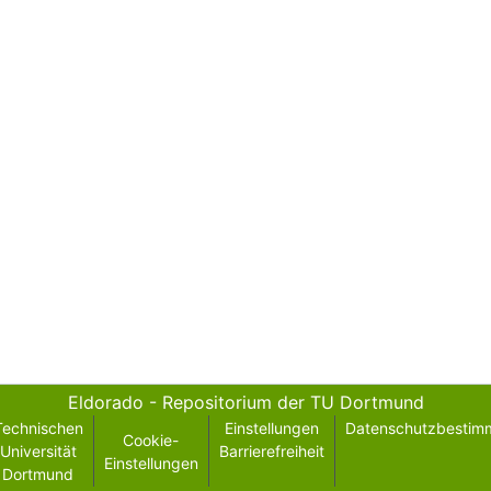
Eldorado - Repositorium der TU Dortmund
Technischen
Einstellungen
Datenschutzbestim
Cookie-
Universität
Barrierefreiheit
Einstellungen
Dortmund