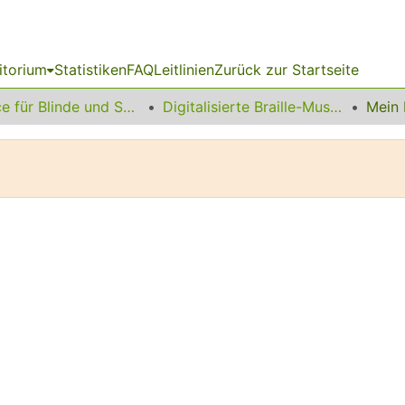
itorium
Statistiken
FAQ
Leitlinien
Zurück zur Startseite
Service für Blinde und Sehbehinderte
Digitalisierte Braille-Musik-Matrizen des VzfB