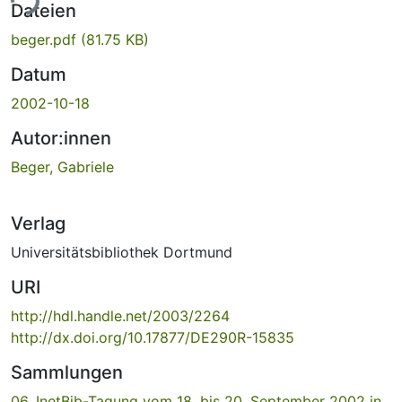
ade...
Dateien
beger.pdf
(81.75 KB)
Datum
2002-10-18
Autor:innen
Beger, Gabriele
Verlag
Universitätsbibliothek Dortmund
URI
http://hdl.handle.net/2003/2264
http://dx.doi.org/10.17877/DE290R-15835
Sammlungen
06. InetBib-Tagung vom 18. bis 20. September 2002 in