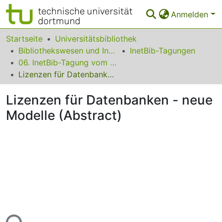
Anmelden
Bereiche & Sammlungen
Startseite
Universitätsbibliothek
Bibliothekswesen und Information
InetBib-Tagungen
Das gesamte Repositorium
06. InetBib-Tagung vom 18. bis 20. September 2002 in Göttingen
Lizenzen für Datenbanken - neue Modelle (Abstract)
Statistiken
Lizenzen für Datenbanken - neue
FAQ
Modelle (Abstract)
Leitlinien
Zurück zur Startseite