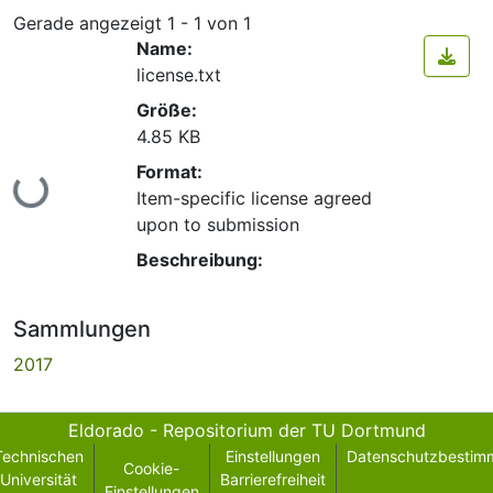
Gerade angezeigt
1 - 1 von 1
Name:
license.txt
Größe:
4.85 KB
Format:
Lade...
Item-specific license agreed
upon to submission
Beschreibung:
Sammlungen
2017
Eldorado - Repositorium der TU Dortmund
Technischen
Einstellungen
Datenschutzbestim
Cookie-
Universität
Barrierefreiheit
Einstellungen