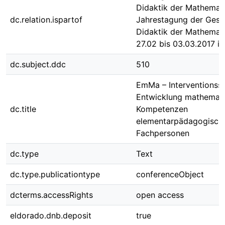
Didaktik der Mathemati
dc.relation.ispartof
Jahrestagung der Gesel
Didaktik der Mathemat
27.02 bis 03.03.2017 i
dc.subject.ddc
510
EmMa – Interventionsst
Entwicklung mathemat
dc.title
Kompetenzen
elementarpädagogisch
Fachpersonen
dc.type
Text
dc.type.publicationtype
conferenceObject
dcterms.accessRights
open access
eldorado.dnb.deposit
true