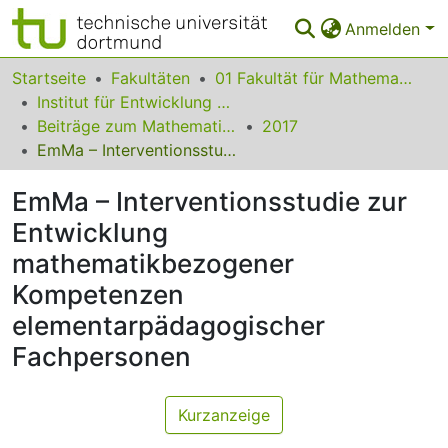
Anmelden
Bereiche & Sammlungen
Startseite
Fakultäten
01 Fakultät für Mathematik
Institut für Entwicklung und Erforschung des Mathematikunterrichts
Das gesamte Repositorium
Beiträge zum Mathematikunterricht
2017
EmMa – Interventionsstudie zur Entwicklung mathematikbezogener Kompetenzen elementarpädagogischer Fachpersonen
Statistiken
EmMa – Interventionsstudie zur
FAQ
Entwicklung
Leitlinien
mathematikbezogener
Zurück zur Startseite
Kompetenzen
elementarpädagogischer
Fachpersonen
Kurzanzeige