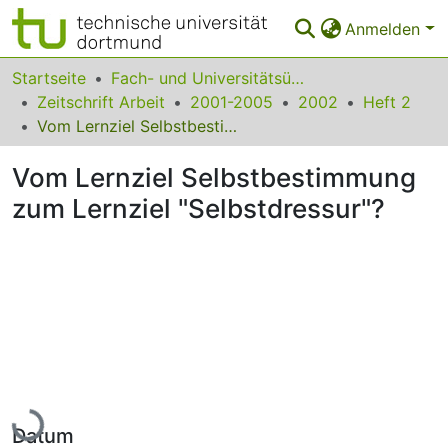
Anmelden
Bereiche & Sammlungen
Startseite
Fach- und Universitätsübergreifendes
Zeitschrift Arbeit
2001-2005
2002
Heft 2
Das gesamte Repositorium
Vom Lernziel Selbstbestimmung zum Lernziel "Selbstdressur"?
Statistiken
Vom Lernziel Selbstbestimmung
FAQ
zum Lernziel "Selbstdressur"?
Leitlinien
Zurück zur Startseite
Lade...
Datum