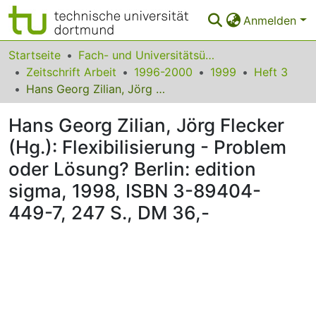
Anmelden
Bereiche & Sammlungen
Startseite
Fach- und Universitätsübergreifendes
Zeitschrift Arbeit
1996-2000
1999
Heft 3
Das gesamte Repositorium
Hans Georg Zilian, Jörg Flecker (Hg.): Flexibilisierung - Problem oder Lösung? Berlin: edition sigma, 1998, ISBN 3-89404-449-7, 247 S., DM 36,-
Statistiken
Hans Georg Zilian, Jörg Flecker
FAQ
(Hg.): Flexibilisierung - Problem
oder Lösung? Berlin: edition
Leitlinien
sigma, 1998, ISBN 3-89404-
Zurück zur Startseite
449-7, 247 S., DM 36,-