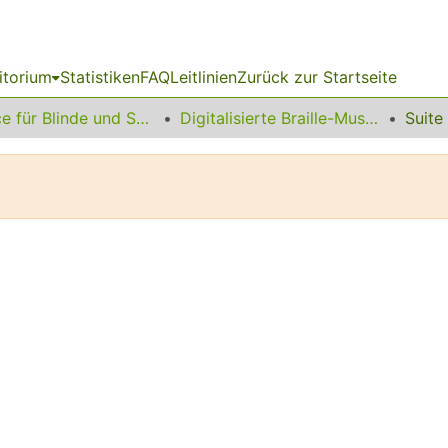
itorium
Statistiken
FAQ
Leitlinien
Zurück zur Startseite
Service für Blinde und Sehbehinderte
Digitalisierte Braille-Musik-Matrizen des VzfB
Suite