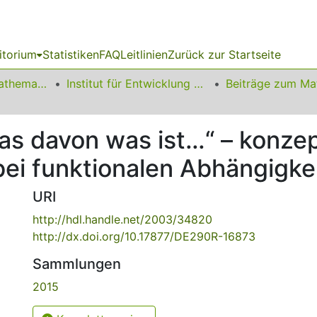
itorium
Statistiken
FAQ
Leitlinien
Zurück zur Startseite
01 Fakultät für Mathematik
Institut für Entwicklung und Erforschung des Mathematikunterrichts
as davon was ist…“ – konzep
bei funktionalen Abhängigke
URI
http://hdl.handle.net/2003/34820
http://dx.doi.org/10.17877/DE290R-16873
Sammlungen
2015