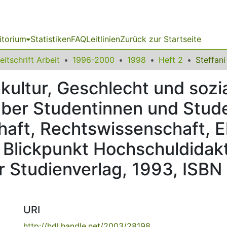
itorium
Statistiken
FAQ
Leitlinien
Zurück zur Startseite
eitschrift Arbeit
1996-2000
1998
Heft 2
hkultur, Geschlecht und sozi
ber Studentinnen und Stud
aft, Rechtswissenschaft, E
Blickpunkt Hochschuldidakti
 Studienverlag, 1993, ISB
URI
http://hdl.handle.net/2003/28198