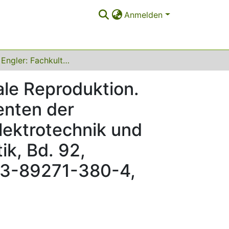
Anmelden
Steffani Engler: Fachkultur, Geschlecht und soziale Reproduktion. Eine Untersuchung über Studentinnen und Studenten der Erziehungswissenschaft, Rechtswissenschaft, Elektrotechnik und des Maschinenbaus, Blickpunkt Hochschuldidaktik, Bd. 92, Weinheim: Deutscher Studienverlag, 1993, ISBN 3-89271-380-4, 274 S., DM 56,-
ale Reproduktion.
enten der
lektrotechnik und
k, Bd. 92,
N 3-89271-380-4,