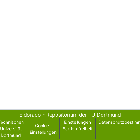
Eldorado - Repositorium der TU Dortmund
Technischen
Einstellungen
Datenschutzbestim
Cookie-
Universität
Barrierefreiheit
Einstellungen
Dortmund