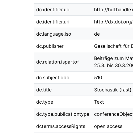
dc.identifier.uri
http://hdl.handl
dc.identifier.uri
http://dx.doi.or
dc.language.iso
de
dc.publisher
Gesellschaft für
Beiträge zum Mat
dc.relation.ispartof
25.3. bis 30.3.20
dc.subject.ddc
510
dc.title
Stochastik (fast)
dc.type
Text
dc.type.publicationtype
conferenceObjec
dcterms.accessRights
open access