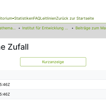
itorium
Statistiken
FAQ
Leitlinien
Zurück zur Startseite
01 Fakultät für Mathematik
Institut für Entwicklung und Erforschung des Mathematikunterrichts
e Zufall
Kurzanzeige
5:46Z
5:46Z